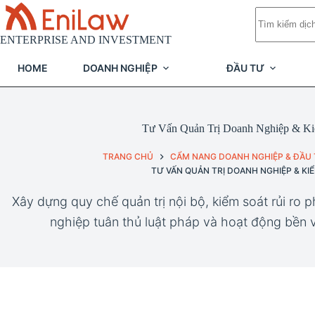
Chuyển
Không
đến
có
phần
kết
ENTERPRISE AND INVESTMENT
nội
quả
dung
HOME
DOANH NGHIỆP
ĐẦU TƯ
Tư Vấn Quản Trị Doanh Nghiệp & Ki
TRANG CHỦ
CẨM NANG DOANH NGHIỆP & ĐẦU
TƯ VẤN QUẢN TRỊ DOANH NGHIỆP & KIỂ
Xây dựng quy chế quản trị nội bộ, kiểm soát rủi ro 
nghiệp tuân thủ luật pháp và hoạt động bền v