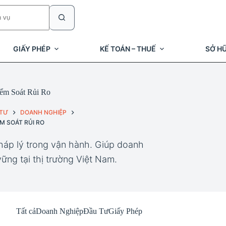
GIẤY PHÉP
KẾ TOÁN – THUẾ
SỞ HỮ
ểm Soát Rủi Ro
 TƯ
DOANH NGHIỆP
M SOÁT RỦI RO
pháp lý trong vận hành. Giúp doanh
ững tại thị trường Việt Nam.
Tất cả
Doanh Nghiệp
Đầu Tư
Giấy Phép