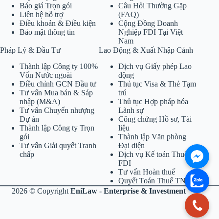
Báo giá Trọn gói
Câu Hỏi Thường Gặp
Liên hệ hỗ trợ
(FAQ)
Điều khoản & Điều kiện
Cộng Đồng Doanh
Bảo mật thông tin
Nghiệp FDI Tại Việt
Nam
Pháp Lý & Đầu Tư
Lao Động & Xuất Nhập Cảnh
Thành lập Công ty 100%
Dịch vụ Giấy phép Lao
Vốn Nước ngoài
động
Điều chỉnh GCN Đầu tư
Thủ tục Visa & Thẻ Tạm
Tư vấn Mua bán & Sáp
trú
nhập (M&A)
Thủ tục Hợp pháp hóa
Tư vấn Chuyển nhượng
Lãnh sự
Dự án
Công chứng Hồ sơ, Tài
Thành lập Công ty Trọn
liệu
gói
Thành lập Văn phòng
Tư vấn Giải quyết Tranh
Đại diện
chấp
Dịch vụ Kế toán Thuế
FDI
Tư vấn Hoàn thuế
Quyết Toán Thuế TNCN
2026 © Copyright
EniLaw - Enterprise & Investment