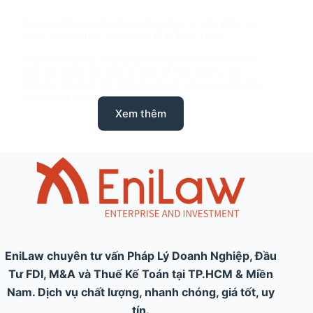
Dịch Vụ Thành Lập Doanh Nghiệp Có Vốn Đầu Tư
Nước Ngoài 2026: Giải Pháp FDI Toàn Diện
Việt Nam tiếp tục khẳng định vị thế là điểm đến chiến
lược cho dòng vốn đầu tư quốc tế. Tuy nhiên, việc
thiết lập một thực thể kinh doanh có vốn ngoại đòi hỏi
sự am hiểu tường tận…
Xem thêm
EniLaw chuyên tư vấn Pháp Lý Doanh Nghiệp, Đầu
Tư FDI, M&A và Thuế Kế Toán tại TP.HCM & Miền
Nam. Dịch vụ chất lượng, nhanh chóng, giá tốt, uy
tín.