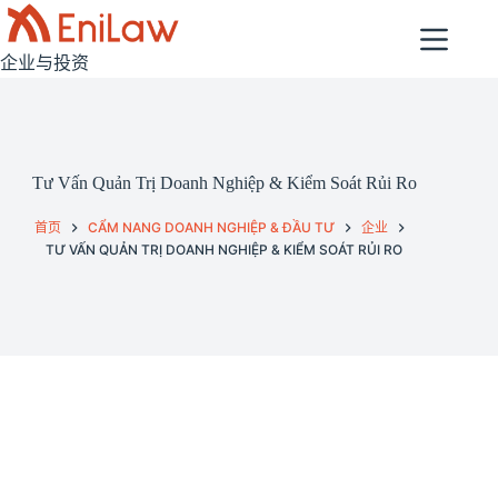
跳
过
企业与投资
内
容
Tư Vấn Quản Trị Doanh Nghiệp & Kiểm Soát Rủi Ro
首页
CẨM NANG DOANH NGHIỆP & ĐẦU TƯ
企业
TƯ VẤN QUẢN TRỊ DOANH NGHIỆP & KIỂM SOÁT RỦI RO