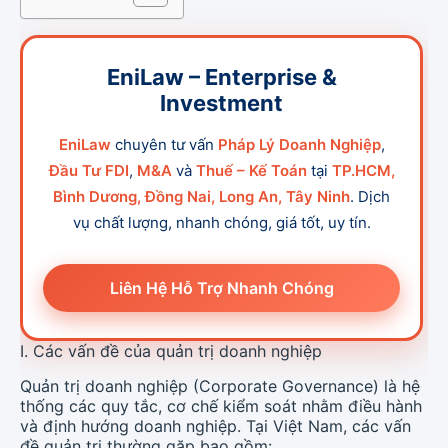
EniLaw – Enterprise &
Investment
EniLaw
chuyên tư vấn
Pháp Lý Doanh Nghiệp
,
Đầu Tư FDI
,
M&A
và
Thuế – Kế Toán
tại
TP.HCM,
Bình Dương, Đồng Nai, Long An, Tây Ninh
. Dịch
vụ chất lượng, nhanh chóng, giá tốt, uy tín.
Liên Hệ Hỗ Trợ Nhanh Chóng
I. Các vấn đề của quản trị doanh nghiệp
Quản trị doanh nghiệp (Corporate Governance) là hệ
thống các quy tắc, cơ chế kiểm soát nhằm điều hành
và định hướng doanh nghiệp. Tại Việt Nam, các vấn
đề quản trị thường gặp bao gồm: