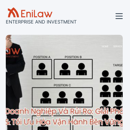
コ
ン
テ
ENTERPRISE AND INVESTMENT
ン
ツ
へ
ス
キ
ッ
プ