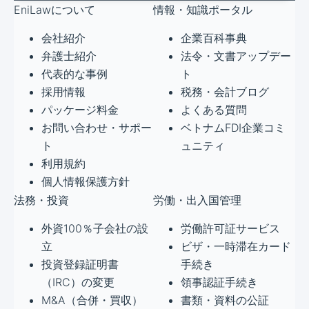
EniLawについて
情報・知識ポータル
会社紹介
企業百科事典
弁護士紹介
法令・文書アップデー
代表的な事例
ト
採用情報
税務・会計ブログ
パッケージ料金
よくある質問
お問い合わせ・サポー
ベトナムFDI企業コミ
ト
ュニティ
利用規約
個人情報保護方針
法務・投資
労働・出入国管理
外資100％子会社の設
労働許可証サービス
立
ビザ・一時滞在カード
投資登録証明書
手続き
（IRC）の変更
領事認証手続き
M&A（合併・買収）
書類・資料の公証