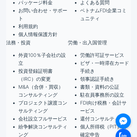
パッケージ料金
よくある質問
お問い合わせ・サポー
ベトナムFDI企業コミ
ト
ュニティ
利用規約
個人情報保護方針
法務・投資
労働・出入国管理
外資100％子会社の設
労働許可証サービス
立
ビザ・一時滞在カード
投資登録証明書
手続き
（IRC）の変更
領事認証手続き
M&A（合併・買収）
書類・資料の公証
コンサルティング
駐在員事務所の設立
プロジェクト譲渡コン
FDI向け税務・会計サ
サルティング
ービス
会社設立フルサービス
還付コンサルティング
紛争解決コンサルティ
個人所得税（PIT）の
ング
確定申告