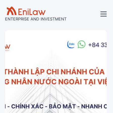
コ
ン
テ
ENTERPRISE AND INVESTMENT
ン
ツ
へ
ス
キ
ッ
プ