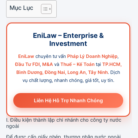
Mục Lục
EniLaw – Enterprise &
Investment
EniLaw
chuyên tư vấn
Pháp Lý Doanh Nghiệp
,
Đầu Tư FDI
,
M&A
và
Thuế – Kế Toán
tại
TP.HCM,
Bình Dương, Đồng Nai, Long An, Tây Ninh
. Dịch
vụ chất lượng, nhanh chóng, giá tốt, uy tín.
Liên Hệ Hỗ Trợ Nhanh Chóng
I. Điều kiện thành lập chi nhánh cho công ty nước
ngoài
Để được cấp giấy phép, thương nhân nước ngoài