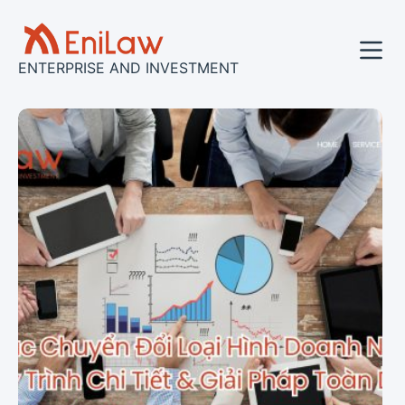
コ
ン
テ
ENTERPRISE AND INVESTMENT
ン
ツ
へ
ス
キ
ッ
プ