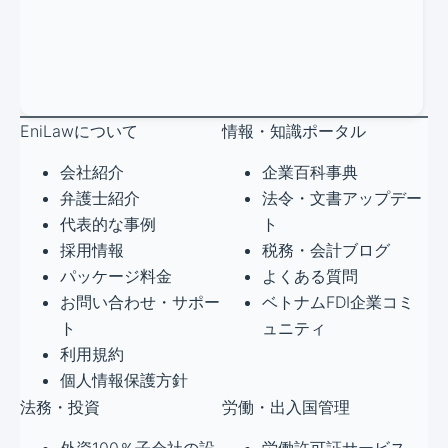
EniLawについて
情報・知識ポータル
会社紹介
企業百科事典
弁護士紹介
法令・文書アップデー
代表的な事例
ト
採用情報
税務・会計ブログ
パッケージ料金
よくある質問
お問い合わせ・サポー
ベトナムFDI企業コミ
ト
ュニティ
利用規約
個人情報保護方針
法務・投資
労働・出入国管理