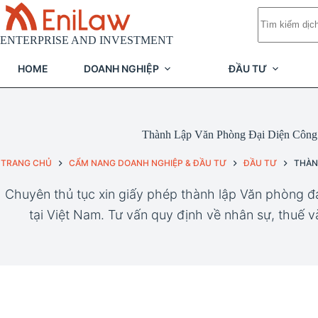
Chuyển
Không
đến
có
phần
kết
ENTERPRISE AND INVESTMENT
nội
quả
dung
HOME
DOANH NGHIỆP
ĐẦU TƯ
Thành Lập Văn Phòng Đại Diện Công
TRANG CHỦ
CẨM NANG DOANH NGHIỆP & ĐẦU TƯ
ĐẦU TƯ
THÀN
Chuyên thủ tục xin giấy phép thành lập Văn phòng đ
tại Việt Nam. Tư vấn quy định về nhân sự, thuế