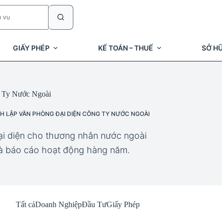
GIẤY PHÉP
KẾ TOÁN – THUẾ
SỞ HỮ
 Ty Nước Ngoài
H LẬP VĂN PHÒNG ĐẠI DIỆN CÔNG TY NƯỚC NGOÀI
ại diện cho thương nhân nước ngoài
 và báo cáo hoạt động hàng năm.
Tất cả
Doanh Nghiệp
Đầu Tư
Giấy Phép