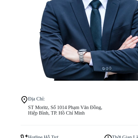
Địa Chỉ:
ST Moritz, Số 1014 Phạm Văn Đồng,
Hiệp Bình, TP. Hồ Chí Minh
Hotline Hỗ Trợ
Thời Gian L