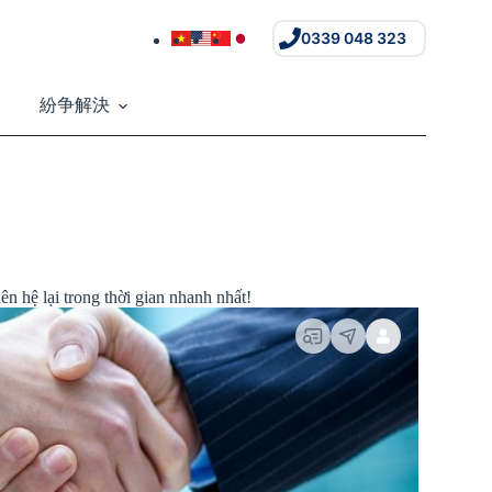
0339 048 323
紛争解決
ên hệ lại trong thời gian nhanh nhất!