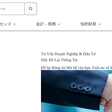
センス
会計 – 税務
知的財産
Tư Vấn Doanh Nghiệp & Đầu Tư
Hãy Để Lại Thông Tin
Để lại thông tin liên hệ của bạn. EniLaw sẽ li