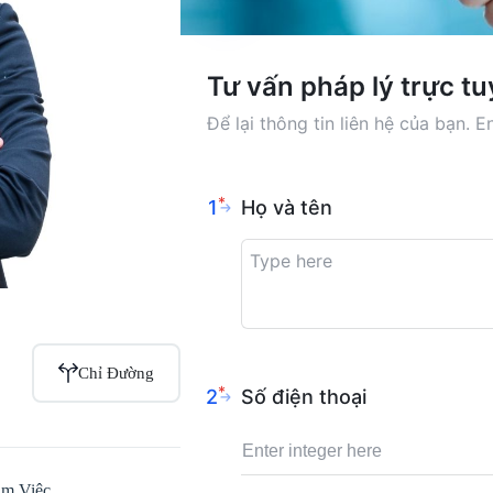
Chỉ Đường
àm Việc