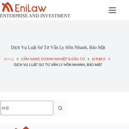
コ
ン
テ
ENTERPRISE AND INVESTMENT
ン
ツ
へ
ス
キ
Dịch Vụ Luật Sư Tư Vấn Ly Hôn Nhanh, Bảo Mật
ッ
プ
ホーム
CẨM NANG DOANH NGHIỆP & ĐẦU TƯ
紛争解決
DỊCH VỤ LUẬT SƯ TƯ VẤN LY HÔN NHANH, BẢO MẬT
結
果
な
し