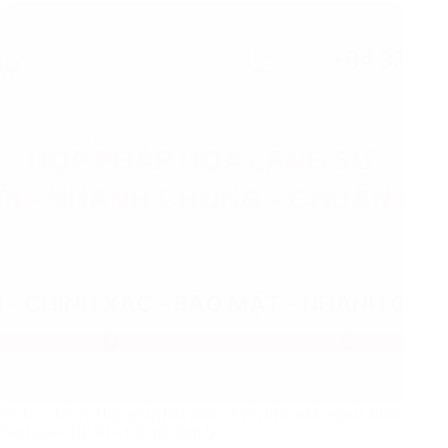
Dịch vụ hỗ trợ Hợp pháp hóa lãnh sự Tài liệu nước ngoài 2026:
Trọn gói – Uy tín – Chi phí hợp lý