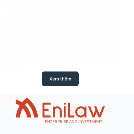
Dịch Vụ Cấp Giấy Phép Cho Nhà Thầu Nước Ngoài 2026:
Quy Trình & Lưu Ý Thực Chiến
Xem thêm