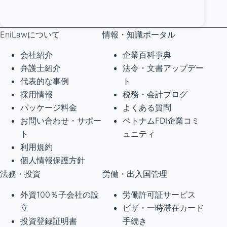
EniLawについて
情報・知識ポータル
会社紹介
企業百科事典
弁護士紹介
法令・文書アップデー
代表的な事例
ト
採用情報
税務・会計ブログ
パッケージ料金
よくある質問
お問い合わせ・サポー
ベトナムFDI企業コミ
ト
ュニティ
利用規約
個人情報保護方針
法務・投資
労働・出入国管理
外資100％子会社の設
労働許可証サービス
立
ビザ・一時滞在カード
投資登録証明書
手続き