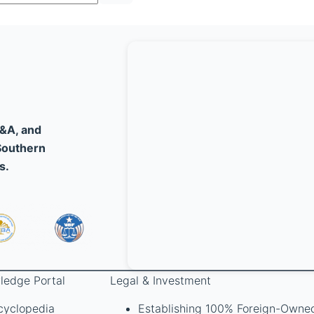
M&A, and
Southern
s.
ledge Portal
Legal & Investment
cyclopedia
Establishing 100% Foreign-Owne