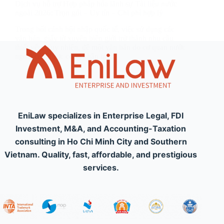
Dịch vụ hỗ trợ Hợp pháp hóa lãnh sự Tài liệu nước
ngoài 2026: Trọn gói – Uy tín – Chi phí hợp lý
Trong bối cảnh hội nhập quốc tế, việc sử dụng các
văn bản, giấy tờ xuyên biên giới trở thành nhu cầu
thiết yếu. Tuy nhiên, để một văn bản do cơ quan nước
ngoài cấp được công nhận tại…
EniLaw specializes in Enterprise Legal, FDI
Investment, M&A, and Accounting-Taxation
consulting in Ho Chi Minh City and Southern
Vietnam. Quality, fast, affordable, and prestigious
services.