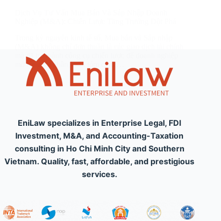
Dịch Vụ Tư Vấn Mua Bán Và Sáp Nhập Doanh
Nghiệp (M&A): Chiến Lược Tăng Trưởng Đột Phá
Trong kỷ nguyên kinh tế số, Mua bán và Sáp nhập
(M&A) không chỉ đơn thuần là các giao dịch tài chính
mà đã trở thành công cụ chiến lược để doanh nghiệp
mở rộng thị phần, thâu tóm công…
EniLaw specializes in Enterprise Legal, FDI
Investment, M&A, and Accounting-Taxation
consulting in Ho Chi Minh City and Southern
Vietnam. Quality, fast, affordable, and prestigious
services.