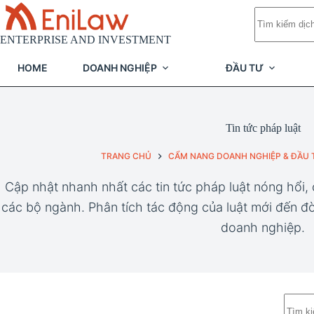
Chuyển
Không
đến
có
phần
kết
ENTERPRISE AND INVESTMENT
nội
quả
dung
HOME
DOANH NGHIỆP
ĐẦU TƯ
Tin tức pháp luật
TRANG CHỦ
CẨM NANG DOANH NGHIỆP & ĐẦU 
Cập nhật nhanh nhất các tin tức pháp luật nóng hổi,
các bộ ngành. Phân tích tác động của luật mới đến đ
doanh nghiệp.
Không
có