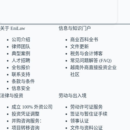
关于 EniLaw
信息与知识门户
公司介绍
商业百科全书
律师团队
文件更新
典型案例
税务与会计博客
人才招聘
常见问题解答 (FAQ)
全包报价
越南外商直接投资企业
联系支持
社区
条款与条件
信息安全
法律与投资
劳动与出入境
成立 100% 外资公司
劳动许可证服务
投资凭证调整
签证与暂住证手续
并购咨询服务：
领事认证
项目转移咨询
文件与资料公证