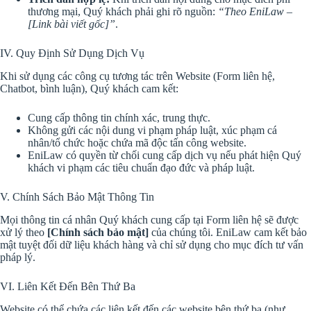
thương mại, Quý khách phải ghi rõ nguồn:
“Theo EniLaw –
[Link bài viết gốc]”
.
IV. Quy Định Sử Dụng Dịch Vụ
Khi sử dụng các công cụ tương tác trên Website (Form liên hệ,
Chatbot, bình luận), Quý khách cam kết:
Cung cấp thông tin chính xác, trung thực.
Không gửi các nội dung vi phạm pháp luật, xúc phạm cá
nhân/tổ chức hoặc chứa mã độc tấn công website.
EniLaw có quyền từ chối cung cấp dịch vụ nếu phát hiện Quý
khách vi phạm các tiêu chuẩn đạo đức và pháp luật.
V. Chính Sách Bảo Mật Thông Tin
Mọi thông tin cá nhân Quý khách cung cấp tại Form liên hệ sẽ được
xử lý theo
[Chính sách bảo mật]
của chúng tôi. EniLaw cam kết bảo
mật tuyệt đối dữ liệu khách hàng và chỉ sử dụng cho mục đích tư vấn
pháp lý.
VI. Liên Kết Đến Bên Thứ Ba
Website có thể chứa các liên kết đến các website bên thứ ba (như