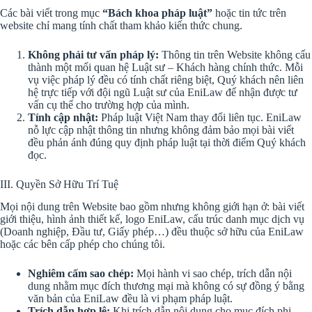
Các bài viết trong mục
“Bách khoa pháp luật”
hoặc tin tức trên
website chỉ mang tính chất tham khảo kiến thức chung.
Không phải tư vấn pháp lý:
Thông tin trên Website không cấu
thành một mối quan hệ Luật sư – Khách hàng chính thức. Mỗi
vụ việc pháp lý đều có tính chất riêng biệt, Quý khách nên liên
hệ trực tiếp với đội ngũ Luật sư của EniLaw để nhận được tư
vấn cụ thể cho trường hợp của mình.
Tính cập nhật:
Pháp luật Việt Nam thay đổi liên tục. EniLaw
nỗ lực cập nhật thông tin nhưng không đảm bảo mọi bài viết
đều phản ánh đúng quy định pháp luật tại thời điểm Quý khách
đọc.
III. Quyền Sở Hữu Trí Tuệ
Mọi nội dung trên Website bao gồm nhưng không giới hạn ở: bài viết
giới thiệu, hình ảnh thiết kế, logo EniLaw, cấu trúc danh mục dịch vụ
(Doanh nghiệp, Đầu tư, Giấy phép…) đều thuộc sở hữu của EniLaw
hoặc các bên cấp phép cho chúng tôi.
Nghiêm cấm sao chép:
Mọi hành vi sao chép, trích dẫn nội
dung nhằm mục đích thương mại mà không có sự đồng ý bằng
văn bản của EniLaw đều là vi phạm pháp luật.
Trích dẫn hợp lệ:
Khi trích dẫn nội dung cho mục đích phi