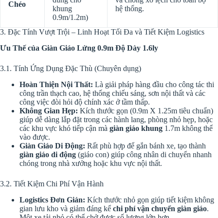
Chéo
khung
hệ thống.
0.9m/1.2m
)
3. Đặc Tính Vượt Trội – Linh Hoạt Tối Đa và Tiết Kiệm Logistics
Ưu Thế của Giàn Giáo Lửng
0.9m
Độ Dày
1.6ly
3.1. Tính Ứng Dụng Đặc Thù (Chuyên dụng)
Hoàn Thiện Nội Thất:
Là giải pháp hàng đầu cho công tác thi
công trần thạch cao, hệ thống chiếu sáng, sơn nội thất và các
công việc đòi hỏi độ chính xác ở tầm thấp.
Không Gian Hẹp:
Kích thước gọn (
0.9m X 1.25m
tiêu chuẩn)
giúp dễ dàng lắp đặt trong các hành lang, phòng nhỏ hẹp, hoặc
các khu vực khó tiếp cận mà
giàn giáo khung
1.7m
không thể
vào được.
Giàn Giáo Di Động:
Rất phù hợp để gắn bánh xe, tạo thành
giàn giáo di động
(giáo con) giúp công nhân di chuyển nhanh
chóng trong nhà xưởng hoặc khu vực nội thất.
3.2. Tiết Kiệm Chi Phí Vận Hành
Logistics Đơn Giản:
Kích thước nhỏ gọn giúp tiết kiệm không
gian lưu kho và giảm đáng kể
chi phí vận chuyển giàn giáo
.
Một xe tải nhỏ có thể chở được số lượng lớn hơn.