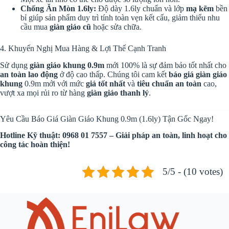
Chống Ăn Mòn
1.6ly
:
Độ dày
1.6ly
chuẩn và lớp
mạ kẽm
bền
bỉ giúp sản phẩm duy trì tính toàn vẹn kết cấu, giảm thiểu nhu
cầu mua
giàn giáo cũ
hoặc sửa chữa.
4. Khuyến Nghị Mua Hàng & Lợi Thế Cạnh Tranh
Sử dụng
giàn giáo khung
0.9m
mới
100%
là sự đảm bảo tốt nhất cho
an toàn lao động
ở độ cao thấp. Chúng tôi cam kết
báo giá giàn giáo
khung
0.9m
mới với mức
giá tốt nhất
và
tiêu chuẩn an toàn
cao,
vượt xa mọi rủi ro từ hàng
giàn giáo thanh lý
.
Yêu Cầu Báo Giá Giàn Giáo Khung 0.9m (1.6ly) Tận Gốc Ngay!
Hotline Kỹ thuật: 0968 01 7557 – Giải pháp an toàn, linh hoạt cho
công tác hoàn thiện!
5/5 - (10 votes)