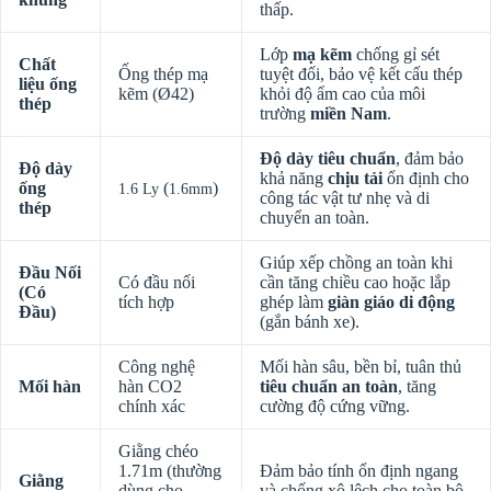
thấp.
Lớp
mạ kẽm
chống gỉ sét
Chất
Ống thép mạ
tuyệt đối, bảo vệ kết cấu thép
liệu ống
kẽm
(Ø42)
khỏi độ ẩm cao của môi
thép
trường
miền Nam
.
Độ dày tiêu chuẩn
, đảm bảo
Độ dày
khả năng
chịu tải
ổn định cho
ống
(
)
1.6 Ly
1.6mm
công tác vật tư nhẹ và di
thép
chuyển an toàn.
Giúp xếp chồng an toàn khi
Đầu Nối
Có đầu nối
cần tăng chiều cao hoặc lắp
(Có
tích hợp
ghép làm
giàn giáo di động
Đầu)
(gắn bánh xe).
Công nghệ
Mối hàn sâu, bền bỉ, tuân thủ
Mối hàn
hàn CO2
tiêu chuẩn an toàn
, tăng
chính xác
cường độ cứng vững.
Giằng chéo
1.71m
(thường
Đảm bảo tính ổn định ngang
Giằng
dùng cho
và chống xô lệch cho toàn bộ