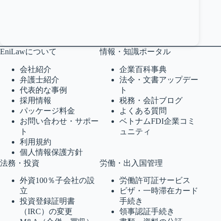
EniLawについて
情報・知識ポータル
会社紹介
企業百科事典
弁護士紹介
法令・文書アップデー
代表的な事例
ト
採用情報
税務・会計ブログ
パッケージ料金
よくある質問
お問い合わせ・サポー
ベトナムFDI企業コミ
ト
ュニティ
利用規約
個人情報保護方針
法務・投資
労働・出入国管理
外資100％子会社の設
労働許可証サービス
立
ビザ・一時滞在カード
投資登録証明書
手続き
（IRC）の変更
領事認証手続き