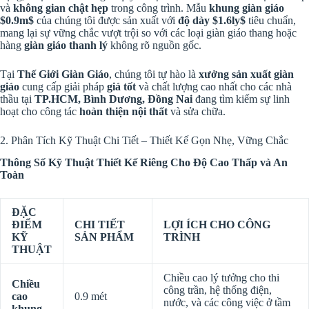
và
không gian chật hẹp
trong công trình. Mẫu
khung giàn giáo
$0.9m$
của chúng tôi được sản xuất với
độ dày
$1.6ly$
tiêu chuẩn,
mang lại sự vững chắc vượt trội so với các loại giàn giáo thang hoặc
hàng
giàn giáo thanh lý
không rõ nguồn gốc.
Tại
Thế Giới Giàn Giáo
, chúng tôi tự hào là
xưởng sản xuất giàn
giáo
cung cấp giải pháp
giá tốt
và chất lượng cao nhất cho các nhà
thầu tại
TP.HCM, Bình Dương, Đồng Nai
đang tìm kiếm sự linh
hoạt cho công tác
hoàn thiện nội thất
và sửa chữa.
2. Phân Tích Kỹ Thuật Chi Tiết – Thiết Kế Gọn Nhẹ, Vững Chắc
Thông Số Kỹ Thuật Thiết Kế Riêng Cho Độ Cao Thấp và An
Toàn
ĐẶC
ĐIỂM
CHI TIẾT
LỢI ÍCH CHO CÔNG
KỸ
SẢN PHẨM
TRÌNH
THUẬT
Chiều cao lý tưởng cho thi
Chiều
công trần, hệ thống điện,
cao
0.9
mét
nước, và các công việc ở tầm
khung