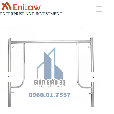
コ
ン
テ
ENTERPRISE AND INVESTMENT
ン
ツ
へ
ス
キ
ッ
プ