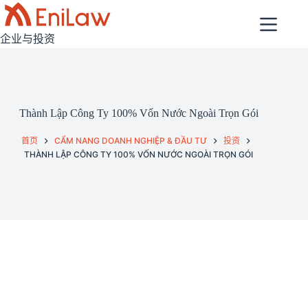
跳
过
企业与投资
内
容
Thành Lập Công Ty 100% Vốn Nước Ngoài Trọn Gói
首页
CẨM NANG DOANH NGHIỆP & ĐẦU TƯ
投资
THÀNH LẬP CÔNG TY 100% VỐN NƯỚC NGOÀI TRỌN GÓI