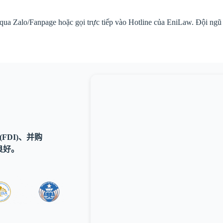
n qua Zalo/Fanpage hoặc gọi trực tiếp vào Hotline của EniLaw. Đội ngũ
FDI)、并购
良好。