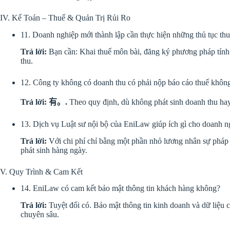
IV. Kế Toán – Thuế & Quản Trị Rủi Ro
11. Doanh nghiệp mới thành lập cần thực hiện những thủ tục thu
Trả lời:
Bạn cần: Khai thuế môn bài, đăng ký phương pháp tính t
thu.
12. Công ty không có doanh thu có phải nộp báo cáo thuế khôn
Trả lời:
有。.
Theo quy định, dù không phát sinh doanh thu hay 
13. Dịch vụ Luật sư nội bộ của EniLaw giúp ích gì cho doanh
Trả lời:
Với chi phí chỉ bằng một phần nhỏ lương nhân sự pháp
phát sinh hàng ngày.
V. Quy Trình & Cam Kết
14. EniLaw có cam kết bảo mật thông tin khách hàng không?
Trả lời:
Tuyệt đối có. Bảo mật thông tin kinh doanh và dữ liệu 
chuyên sâu.