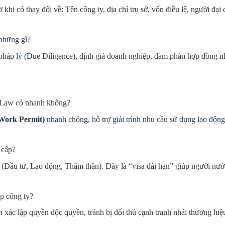
 khi có thay đổi về: Tên công ty, địa chỉ trụ sở, vốn điều lệ, người đạ
những gì?
háp lý (Due Diligence), định giá doanh nghiệp, đàm phán hợp đồng nh
niLaw có nhanh không?
(Work Permit)
nhanh chóng, hỗ trợ giải trình nhu cầu sử dụng lao động
 cấp?
 (Đầu tư, Lao động, Thăm thân). Đây là “visa dài hạn” giúp người nư
ập công ty?
n xác lập quyền độc quyền, tránh bị đối thủ cạnh tranh nhái thương hi