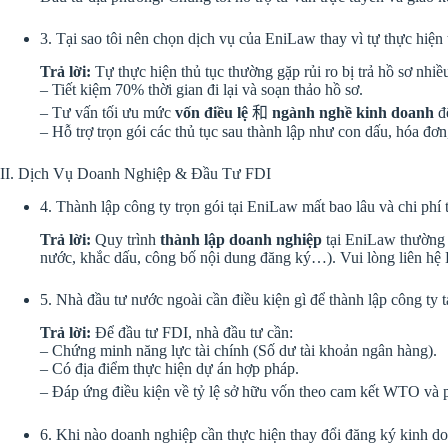
3. Tại sao tôi nên chọn dịch vụ của EniLaw thay vì tự thực hiện 
Trả lời:
Tự thực hiện thủ tục thường gặp rủi ro bị trả hồ sơ nhi
– Tiết kiệm 70% thời gian đi lại và soạn thảo hồ sơ.
– Tư vấn tối ưu mức
vốn điều lệ
和
ngành nghề kinh doanh
để
– Hỗ trợ trọn gói các thủ tục sau thành lập như con dấu, hóa đơn
II. Dịch Vụ Doanh Nghiệp & Đầu Tư FDI
4. Thành lập công ty trọn gói tại EniLaw mất bao lâu và chi phí 
Trả lời:
Quy trình
thành lập doanh nghiệp
tại EniLaw thường 
nước, khắc dấu, công bố nội dung đăng ký…). Vui lòng liên hệ Ho
5. Nhà đầu tư nước ngoài cần điều kiện gì để thành lập công ty 
Trả lời:
Để đầu tư FDI, nhà đầu tư cần:
– Chứng minh năng lực tài chính (Số dư tài khoản ngân hàng).
– Có địa điểm thực hiện dự án hợp pháp.
– Đáp ứng điều kiện về tỷ lệ sở hữu vốn theo cam kết WTO và p
6. Khi nào doanh nghiệp cần thực hiện thay đổi đăng ký kinh d