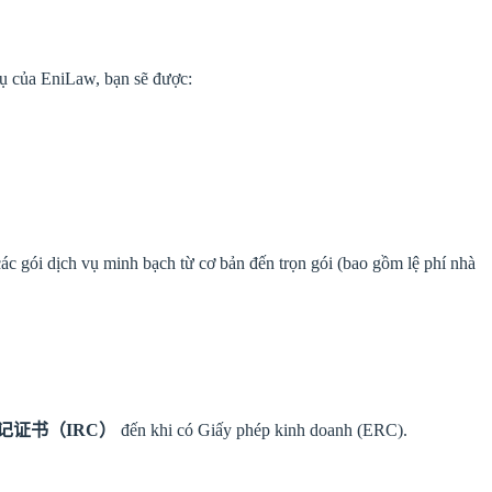
vụ của EniLaw, bạn sẽ được:
các gói dịch vụ minh bạch từ cơ bản đến trọn gói (bao gồm lệ phí nhà
记证书（IRC）
đến khi có Giấy phép kinh doanh (ERC).