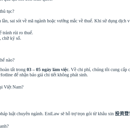
thủ tục?
ều lần, sai sót về mã ngành hoặc vướng mắc về thuế. Khi sử dụng dịch 
 tránh rủi ro thuế.
, chữ ký số.
thế nào?
hoàn tất trong
03 – 05 ngày làm việc
. Về chi phí, chúng tôi cung cấp 
tline để nhận báo giá chi tiết không phát sinh.
tại Việt Nam?
háp luật chuyên ngành. EniLaw sẽ hỗ trợ trọn gói từ khâu xin
投资登
oanh?