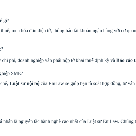
ế gì?
huế, mua hóa đơn điện tử, thông báo tài khoản ngân hàng với cơ quan 
g?
chi phí, doanh nghiệp vẫn phải nộp tờ khai thuế định kỳ và
Báo cáo t
 nghiệp SME?
 chế,
Luật sư nội bộ
của EniLaw sẽ giúp bạn rà soát hợp đồng, tư vấn la
cá nhân là nguyên tắc hành nghề cao nhất của Luật sư EniLaw. Chúng t