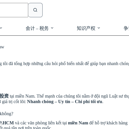
会计 – 税务
知识产权
争
aw
ôi đã tổng hợp những câu hỏi phổ biến nhất để giúp bạn nhanh chóng n
投资
tại miền Nam. Thế mạnh của chúng tôi nằm ở đội ngũ Luật sư thực
iá trị cốt lõi:
Nhanh chóng – Uy tín – Chi phí tối ưu
.
 không?
P.HCM
và các văn phòng liên kết tại
miền Nam
để hỗ trợ khách hàng 
t quả tận nơi trên toàn quốc.