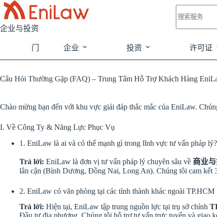
跳
无
过
结
企业与投资
内
果
容
门
企业
投资
许可证
Câu Hỏi Thường Gặp (FAQ) – Trung Tâm Hỗ Trợ Khách Hàng EniL
Chào mừng bạn đến với khu vực giải đáp thắc mắc của EniLaw. Chúng t
I. Về Công Ty & Năng Lực Phục Vụ
1. EniLaw là ai và có thế mạnh gì trong lĩnh vực tư vấn pháp lý?
Trả lời:
EniLaw là đơn vị tư vấn pháp lý chuyên sâu về
商业与
lân cận (Bình Dương, Đồng Nai, Long An). Chúng tôi cam kết 3 g
2. EniLaw có văn phòng tại các tỉnh thành khác ngoài TP.HCM
Trả lời:
Hiện tại, EniLaw tập trung nguồn lực tại trụ sở chính
T
Đầu tư địa phương. Chúng tôi hỗ trợ tư vấn trực tuyến và giao kế